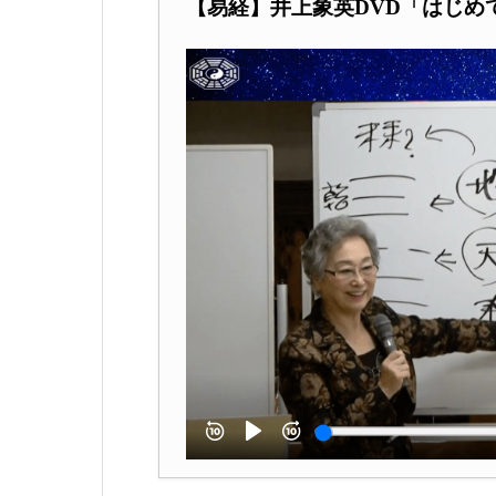
【易経】井上象英DVD「はじめ