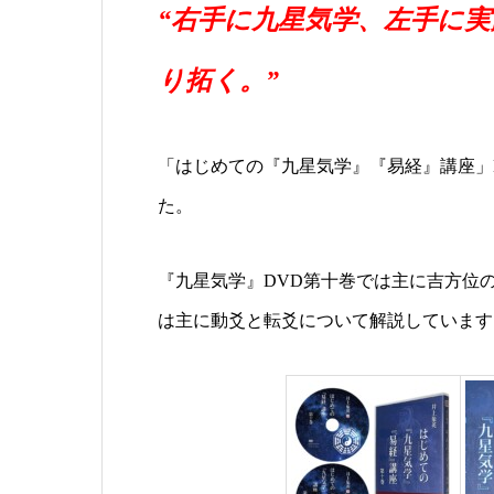
“右手に九星気学、左手に
り拓く。”
「はじめての『九星気学』『易経』講座」
た。
『九星気学』DVD第十巻では主に吉方位
は主に動爻と転爻について解説しています