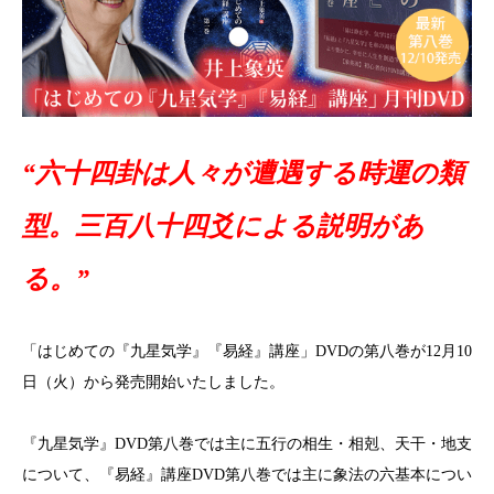
“六十四卦は人々が遭遇する時運の類
型。三百八十四爻による説明があ
る。”
「はじめての『九星気学』『易経』講座」DVDの第八巻が12月10
日（火）から発売開始いたしました。
『九星気学』DVD第八巻では主に五行の相生・相剋、天干・地支
について、『易経』講座DVD第八巻では主に象法の六基本につい