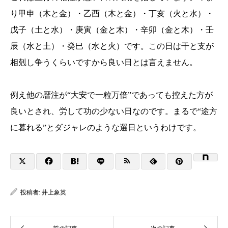
り甲申（木と金）・乙酉（木と金）・丁亥（火と水）・
戊子（土と水）・庚寅（金と木）・辛卯（金と木）・壬
辰（水と土）・癸巳（水と火）です。この日は干と支が
相剋し争うくらいですから良い日とは言えません。
例え他の暦注が“大安で一粒万倍”であっても控えた方が
良いとされ、労して功の少ない日なのです。まるで“途方
に暮れる”とダジャレのような選日というわけです。
投稿者:
井上象英