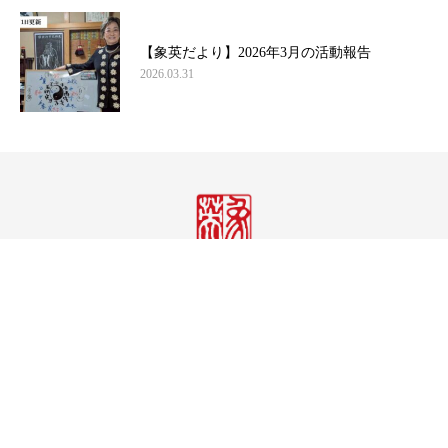
【象英だより】2026年3月の活動報告
2026.03.31
株式会社象英企画
〒158-0082 東京都世田谷区等々力1-30-2
TEL.03-3703-5833｜FAX.03-3703-5977
E-MAIL:shouei@jade.dti.ne.jp