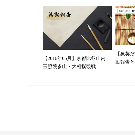
【象英だ
【2016年05月】京都比叡山内・
動報告と
玉照院参山・大相撲観戦