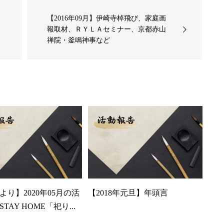
【2016年09月】伊崎寺棹飛び、家庭画
報取材、ＲＹＬＡセミナー、京都赤山
禅院・釜鳴神事など
より】2020年05月の活
【2018年元旦】年頭言
TAY HOME「祀り...