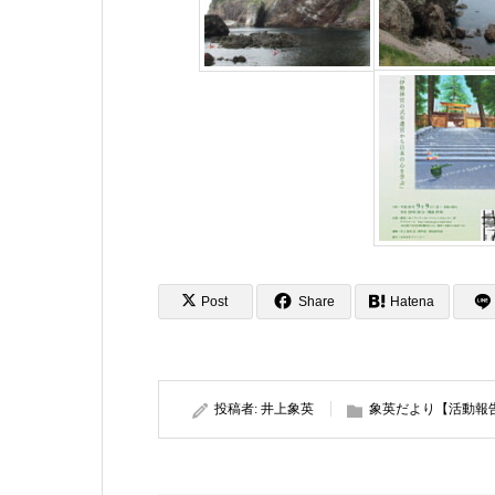
Post
Share
Hatena
投稿者:
井上象英
象英だより【活動報