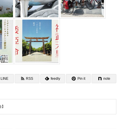
LINE
RSS
feedly
Pin it
note
告】