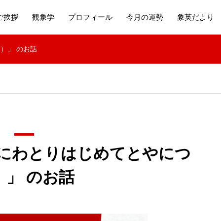
ご挨拶
観象学
プロフィール
今月の運勢
象英だより
）」 のお話
乳（にわとりはじめてとやにつ
）」 のお話