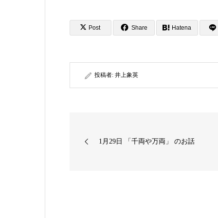
Post
Share
Hatena
投稿者:
井上象英
1月29日 「千両や万両」 のお話