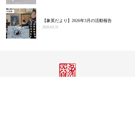
【象英だより】2026年3月の活動報告
2026.03.31
株式会社象英企画
〒158-0082 東京都世田谷区等々力1-30-2
TEL.03-3703-5833｜FAX.03-3703-5977
E-MAIL:shouei@jade.dti.ne.jp