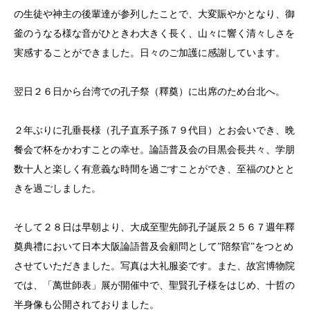
の生徒や神主の後輩達が参列したことで、大変賑やかとなり、御
釜のうなる様な音がひときわ大きく長く、山々に響く清々しさを
実感することができました。日々のご加護に感謝しています。
翌日２６日から台湾での孔子祭（釋奠）に出席のため台北へ。
２年ぶりに孔垂長様（孔子直系子孫７９代目）とお会いでき、晩
餐会で杯をかわすことの幸せ。論語普及会の目黒会長共々、学朋
数十人と楽しく有意義な時間を過ごすことができ、至福のひとと
きを過ごしました。
そして２８日は早朝より、大成至聖先師孔子誕辰２５６７週年釋
奠典禮において日本大阪論語普及会顧問として”陪祭官”をつとめ
させていただきました。写真は大礼服姿です。また、故宮博物院
では、「萬世師表」展が開催中で、聖賢孔子様をはじめ、十哲の
半身像も公開されておりました。