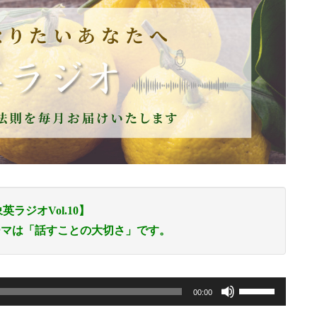
英ラジオVol.10】
ーマは「話すことの大切さ」です。
ボ
00:00
リ