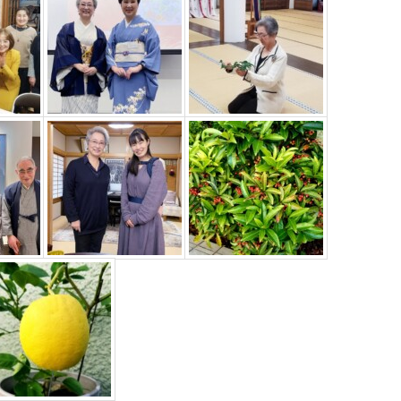
ー
を
使
っ
て
く
だ
さ
い。