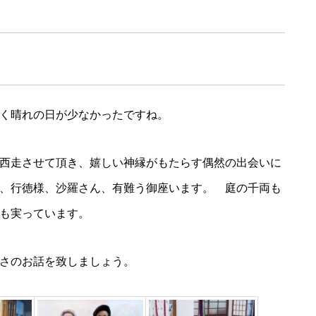
ュ
ー
ム
調
多く晴れの日が少なかったですね。
節
に
西走させて頂き、嬉しい神縁がもたらす偶然の出会いに
は
、行徳様、沙羅さん、有難う御座います。 庭の千両も
上
も実っています。
下
矢
さのお話を致しましょう。
印
キ