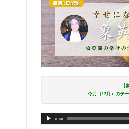
【象
今月（12月）のテ
音
00:00
声