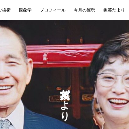
ご挨拶
観象学
プロフィール
今月の運勢
象英だより
だ
よ
り